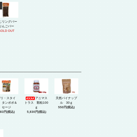
じリングバー
りんごバー
SOLD OUT
デリ・スタイ
アニマス
天然パイナップ
 タンポポ＆
トラス 顆粒100
ル 30ｇ
セージ
ｇ
550円(税込)
583円(税込)
5,830円(税込)