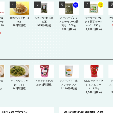
4
5
6
7
8
ウル
天然パパイヤ 3
いちごの葉っぱ
スーパープレミ
ウーリーのセレ
か
チモ
5ｇ
と茎
アムチモシー2番
クト牧草オーツ
10
480円(税込)
935円(税込)
刈り 500ｇ
ヘイ 850ｇ
700円(税込)
1,690円(税込)
T
GEX ラビットプ
りか
キャベツふりか
うさぎのきわみ
ハイペット 恵
レミアムフー
け 75ｇ
2,640円(税込)
メンテナンス
ル
ド 850g
)
440円(税込)
2,120円(税込)
1,540円(税込)