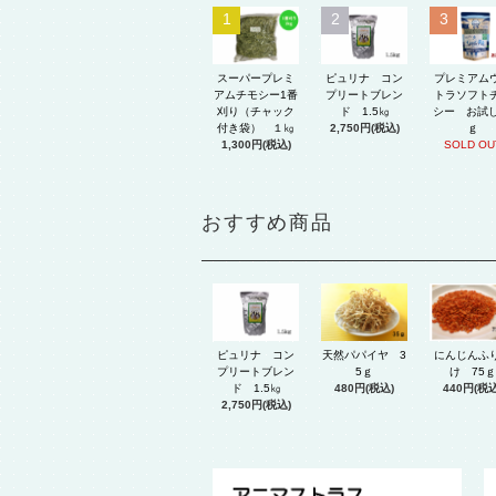
1
2
3
スーパープレミ
ピュリナ コン
プレミアム
アムチモシー1番
プリートブレン
トラソフト
刈り（チャック
ド 1.5㎏
シー お試し
付き袋） １㎏
2,750円(税込)
ｇ
1,300円(税込)
SOLD OU
おすすめ商品
ピュリナ コン
天然パパイヤ 3
にんじんふ
プリートブレン
5ｇ
け 75ｇ
ド 1.5㎏
480円(税込)
440円(税込
2,750円(税込)