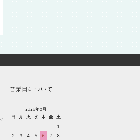
営業日について
2026年8月
日
月
火
水
木
金
土
で
1
2
3
4
5
6
7
8