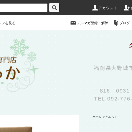
アカウント
ンツを見る
メルマガ登録・解除
ブログ
福岡県大野城
〒816－09
TEL:092-776
ホーム
>
ペレット