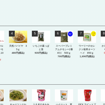
4
5
6
7
8
ウル
天然パパイヤ 3
いちごの葉っぱ
スーパープレミ
ウーリーのセレ
か
チモ
5ｇ
と茎
アムチモシー2番
クト牧草オーツ
10
480円(税込)
935円(税込)
刈り 500ｇ
ヘイ 850ｇ
700円(税込)
1,690円(税込)
T
GEX ラビットプ
りか
キャベツふりか
うさぎのきわみ
ハイペット 恵