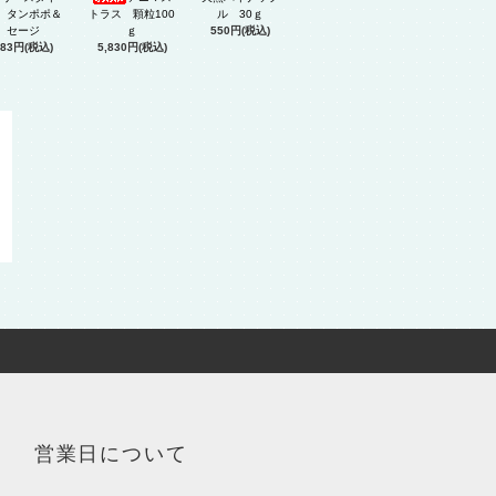
 タンポポ＆
トラス 顆粒100
ル 30ｇ
セージ
ｇ
550円(税込)
583円(税込)
5,830円(税込)
営業日について