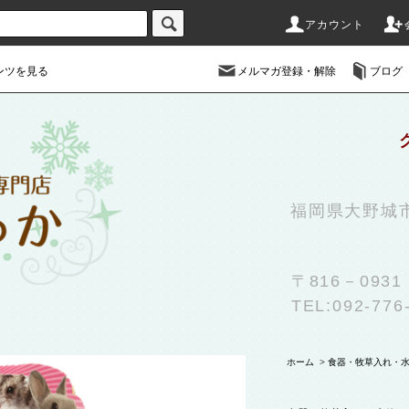
アカウント
ンツを見る
メルマガ登録・解除
ブログ
福岡県大野城
〒816－09
TEL:092-776
ホーム
>
食器・牧草入れ・