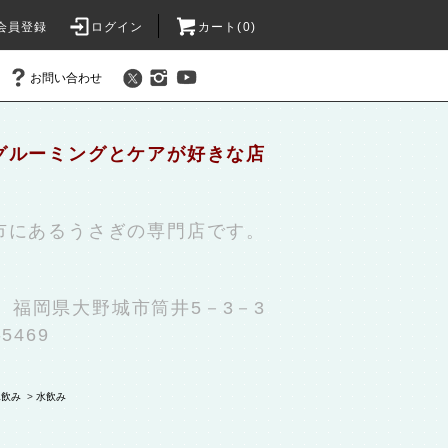
会員登録
ログイン
カート(0)
お問い合わせ
グルーミングとケアが好きな店
市にあるうさぎの専門店です。
31 福岡県大野城市筒井5－3－3
-5469
水飲み
>
水飲み