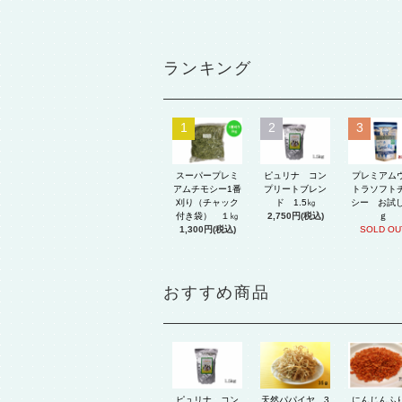
ランキング
1
2
3
スーパープレミ
ピュリナ コン
プレミアム
アムチモシー1番
プリートブレン
トラソフト
刈り（チャック
ド 1.5㎏
シー お試し
付き袋） １㎏
2,750円(税込)
ｇ
1,300円(税込)
SOLD OU
おすすめ商品
ピュリナ コン
天然パパイヤ 3
にんじんふ