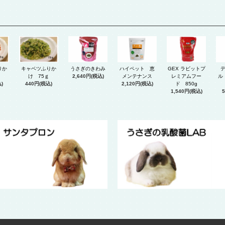
GEX ラビットプ
りか
キャベツふりか
うさぎのきわみ
ハイペット 恵
レミアムフー
け 75ｇ
2,640円(税込)
メンテナンス
ル
ド 850g
)
440円(税込)
2,120円(税込)
1,540円(税込)