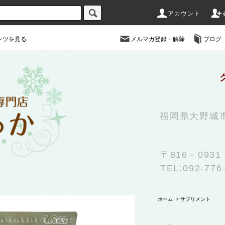
アカウント
ンツを見る
メルマガ登録・解除
ブログ
福岡県大野城
〒816－09
TEL:092-776
ホーム
>
サプリメント