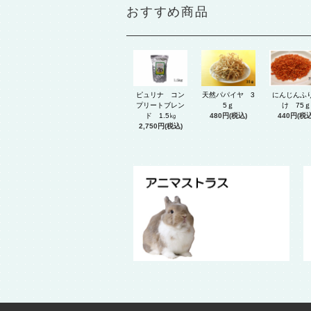
おすすめ商品
ピュリナ コン
天然パパイヤ 3
にんじんふ
プリートブレン
5ｇ
け 75ｇ
ド 1.5㎏
480円(税込)
440円(税込
2,750円(税込)