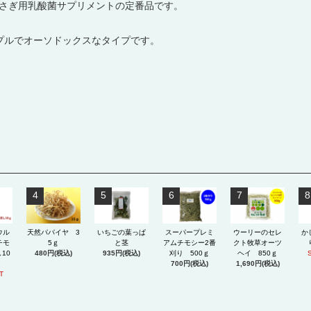
うさぎ用乳酸菌サプリメントの定番品です。
ンプルでオーソドックスなタイプです。
4
5
6
7
8
ウル
天然パパイヤ 3
いちごの葉っぱ
スーパープレミ
ウーリーのセレ
か
チモ
5ｇ
と茎
アムチモシー2番
クト牧草オーツ
10
480円(税込)
935円(税込)
刈り 500ｇ
ヘイ 850ｇ
700円(税込)
1,690円(税込)
T