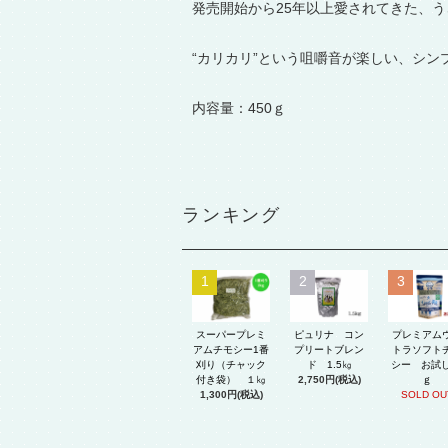
発売開始から25年以上愛されてきた、
“カリカリ”という咀嚼音が楽しい、シ
内容量：450ｇ
ランキング
1
2
3
スーパープレミ
ピュリナ コン
プレミアム
アムチモシー1番
プリートブレン
トラソフト
刈り（チャック
ド 1.5㎏
シー お試し
付き袋） １㎏
2,750円(税込)
ｇ
1,300円(税込)
SOLD OU