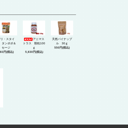
デリ・スタイ
アニマス
天然パイナップ
 タンポポ＆
トラス 顆粒100
ル 30ｇ
セージ
ｇ
550円(税込)
583円(税込)
5,830円(税込)